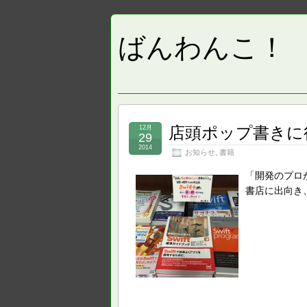
ばんわんこ！
店頭ポップ書きに
12月
29
2014
お知らせ
,
書籍
「開発のプロ
書店に出向き