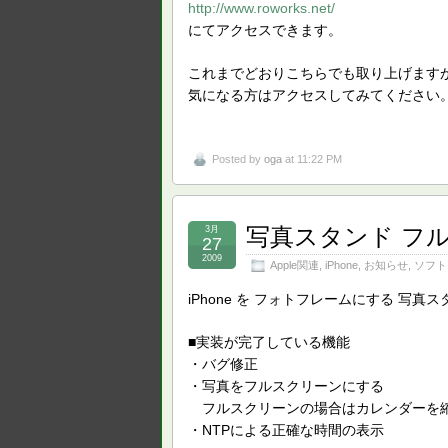
http://www.roworks.net/
にてアクセスできます。
これまでどおりこちらでも取り上げますが
気になる方はアクセスしてみてください
Posted by
oga
at 11:22 PM
写真スタンド フ
3月
27
2009
Apple関連
,
iPhone
,
お知らせ
,
ソフト
iPhone を フォトフレームにする 写
■実装が完了している機能
・バグ修正
・写真をフルスクリーンにする
フルスクリーンの場合はカレンダーを
・NTPによる正確な時間の表示