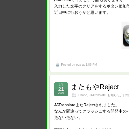
入力した文字のクリアをするボタン追加
近日中に行おうかと思います。
Posted by
oga
at 1:08 PM
またもやReject
1月
21
2009
iPhone
,
JATranslate
,
お知らせ
,
その
JATranslateまたRejectされました。
なんか間違ってクラッシュする開発中の
危ない危ない。