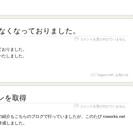
は
なくなっておりました。
サ
コメントを受け付けていません
ー
バ
ておりました。
に
いたしました。
接
続
で
き
Tagged with:
お知らせ
な
く
な
っ
インを取得
て
お
り
R.O
コメントを受け付けていません
ま
Works
し
ド
プリの紹介もこちらのブログで行っていましたが、このたび roworks.net
た。
メ
作成しました。
は
イ
ン