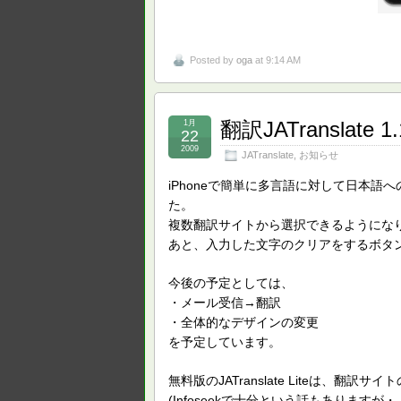
Posted by
oga
at 9:14 AM
翻訳JATranslat
1月
22
2009
JATranslate
,
お知らせ
iPhoneで簡単に多言語に対して日本語への相
た。
複数翻訳サイトから選択できるようにな
あと、入力した文字のクリアをするボタ
今後の予定としては、
・メール受信→翻訳
・全体的なデザインの変更
を予定しています。
無料版のJATranslate Liteは、翻
(Infoseekで十分という話もありますが・