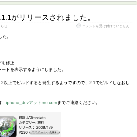
te 1.1.1がリリースされました。
翻
知らせ
コメントを受け付けていません
訳
JATranslate
ました。
1.1.1
が
リ
リ
ー
グを修正
ス
ラートを表示するようにしました。
さ
れ
ま
.2以上でビルドすると発生するようですので、2.1でビルドしなおし
し
た。
は
は、
iphone_devアットme.com
までご連絡ください。