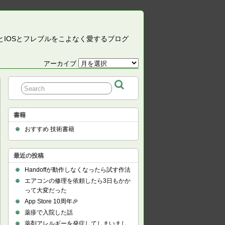
CとIOSとフレブルをこよなく愛するブログ
アーカイブ
ア
ー
カ
イ
ブ
書籍
おすすめ 技術書籍
最近の投稿
Handoffが動作しなくなったら試す作法
エアコンの修理を依頼したら3日もかか
って大変だった
App Store 10周年🎉
薬疹で入院した話
薬剤アレルギーを発症してしまいまし