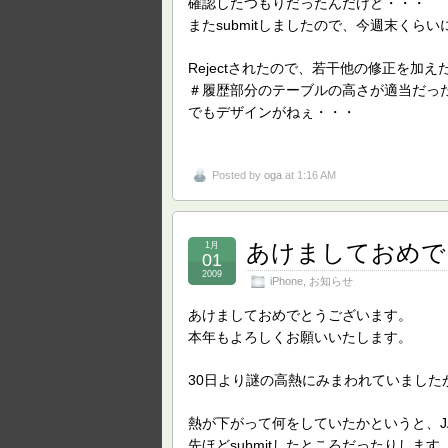
確認したつもりだったんだけど・・・
またsubmitしましたので、今週末くら
Rejectされたので、若干他の修正を加えた
＃履歴部分のテーブルの高さが適当だっ
でもデザインがねぇ・・・
Posted by
oga
at 1:16 AM
あけましておめで
1月
01
2009
iPhone
,
お知らせ
あけましておめでとうございます。
本年もよろしくお願いいたします。
30日より謎の高熱にみまわれていました
熱が下がって何をしていたかというと、JAT
先ほどsubmitしたところだったりします