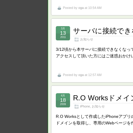
Posted by
oga
at 10:54 AM
サーバに接続でき
3月
13
2011
お知らせ
3/12頃から本サーバに接続できなくなっ
アクセスして頂いた方にはご迷惑おかけ
Posted by
oga
at 12:57 AM
R.O Worksドメ
4月
18
2009
iPhone
,
お知らせ
R.O Worksとして作成したiPhoneア
ドメインを取得し、専用のWebページを