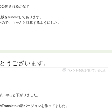
いに公開されるかな？
版をsubmitしてあります。
たので、ちゃんと計算するようにした。
とうございます。
あ
コメントを受け付けていません
け
ま
し
て
お
め
が、やっと下がりました。
で
と
ranslateの新バージョンを作ってました。
う
ご
。