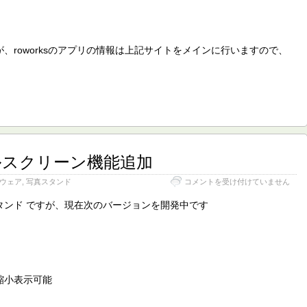
を
取
得
は
、roworksのアプリの情報は上記サイトをメインに行いますので、
。
ルスクリーン機能追加
写
ウェア
,
写真スタンド
コメントを受け付けていません
真
ス
真スタンド ですが、現在次のバージョンを開発中です
タ
ン
ド
フ
ル
ス
縮小表示可能
ク
リ
ー