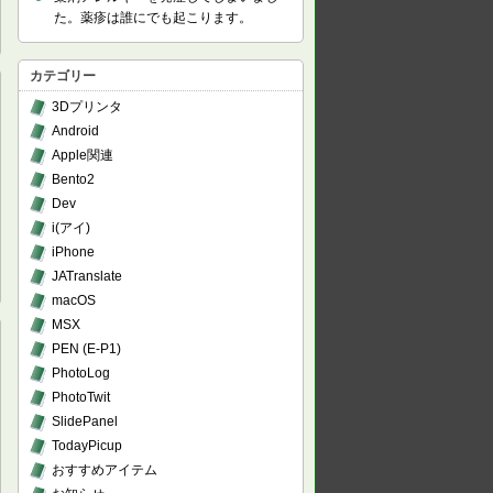
た。薬疹は誰にでも起こります。
カテゴリー
3Dプリンタ
Android
Apple関連
Bento2
Dev
i(アイ)
iPhone
JATranslate
macOS
MSX
PEN (E-P1)
PhotoLog
PhotoTwit
SlidePanel
TodayPicup
おすすめアイテム