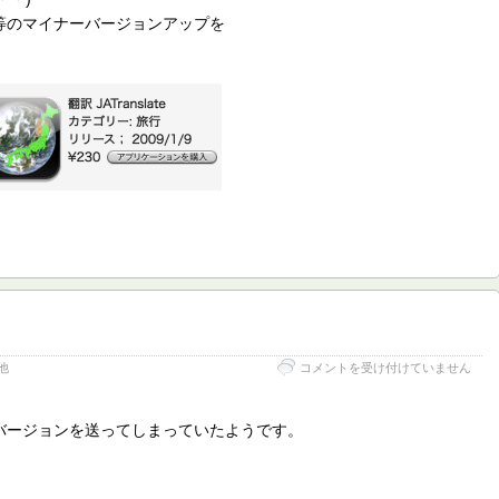
等のマイナーバージョンアップを
ま
他
コメントを受け付けていません
た
も
や
バージョンを送ってしまっていたようです。
Reject
は