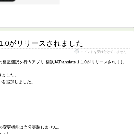
e 1.1.0がリリースされました
翻
コメントを受け付けていません
訳
JATranslate
互翻訳を行うアプリ 翻訳JATranslate 1.1.0がリリースされまし
1.1.0
が
りました。
リ
リ
ンを追加しました。
ー
ス
さ
れ
ま
し
た
は
訳サイトの変更機能は当分実装しません。
・・)