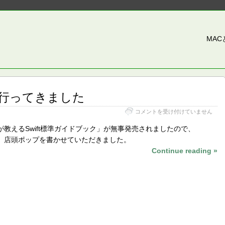
MA
行ってきました
店
コメントを受け付けていません
頭
ポ
が教えるSwift標準ガイドブック」が無事発売されましたので、
ッ
、店頭ポップを書かせていただきました。
プ
Continue reading »
書
き
に
行
っ
て
き
ま
し
た