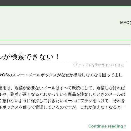
MA
メールが検索できない！
[解
コメントを受け付けていません
決]
Mac
acOSのスマートメールボックスがなぜか機能しなくなり困ってまし
で
メ
運用は、返信が必要ないメールはすべて既読にして、返信しなければ
ー
ル
ルや、到着が遅くなるとわかっている商品を注文したときのメールの
が
く忘れないように保持しておきたいメールにフラグをつけて、それを
検
ルボックスを使って管理しているのですが、これが使えなくなると一
索
で
。
き
な
Continue reading »
い！
は