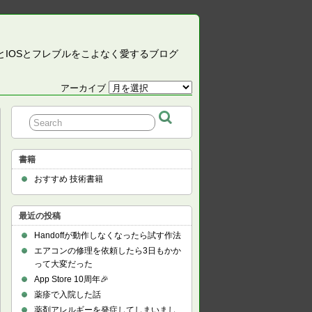
CとIOSとフレブルをこよなく愛するブログ
アーカイブ
ア
ー
カ
イ
ブ
書籍
おすすめ 技術書籍
最近の投稿
Handoffが動作しなくなったら試す作法
エアコンの修理を依頼したら3日もかか
って大変だった
App Store 10周年🎉
薬疹で入院した話
薬剤アレルギーを発症してしまいまし