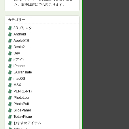
た。薬疹は誰にでも起こります。
カテゴリー
3Dプリンタ
Android
Apple関連
Bento2
Dev
i(アイ)
iPhone
JATranslate
macOS
MSX
PEN (E-P1)
PhotoLog
PhotoTwit
SlidePanel
TodayPicup
おすすめアイテム