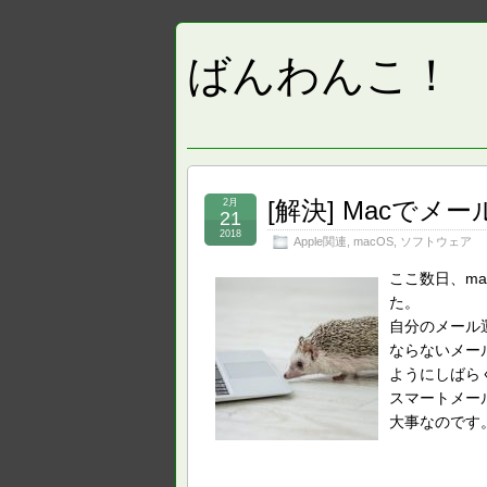
ばんわんこ！
[解決] Macで
2月
21
2018
Apple関連
,
macOS
,
ソフトウェア
ここ数日、m
た。
自分のメール
ならないメー
ようにしばら
スマートメー
大事なのです