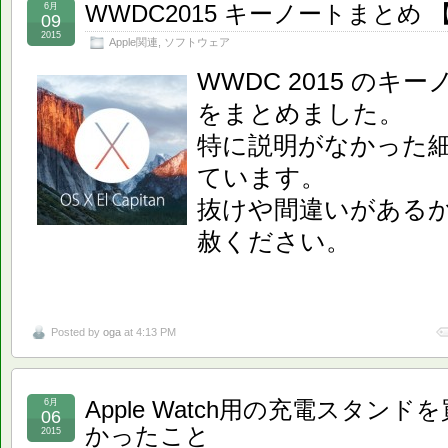
WWDC2015 キーノートまとめ 【
6月
09
2015
Apple関連
,
ソフトウェア
WWDC 2015 の
をまとめました。
特に説明がなかった
ています。
抜けや間違いがある
赦ください。
Posted by
oga
at 4:13 PM
Apple Watch用の充電スタ
6月
06
かったこと
2015