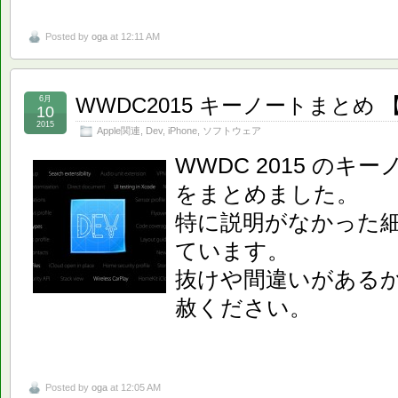
Posted by
oga
at 12:11 AM
WWDC2015 キーノートまとめ
6月
10
2015
Apple関連
,
Dev
,
iPhone
,
ソフトウェア
WWDC 2015 の
をまとめました。
特に説明がなかった
ています。
抜けや間違いがある
赦ください。
Posted by
oga
at 12:05 AM