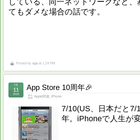
している、同一ネットワークなど、
てもダメな場合の話です。
Posted by
oga
at 1:24 PM
App Store 10周年🎉
7月
11
2018
Apple関連
,
iPhone
7/10(US、日本だと7/11
年。iPhoneで人生