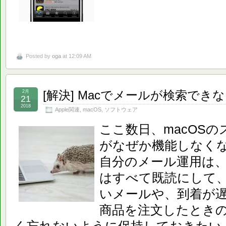
Posted by
oga
at 12:09 AM
[解決] Macでメールが検索でき
2月
21
2018
Apple関連
,
macOS
,
ソフトウェア
ここ数日、macOS
がなぜか機能しなく
自分のメール運用は
はすべて既読にして
いメールや、到着が
商品を注文したとき