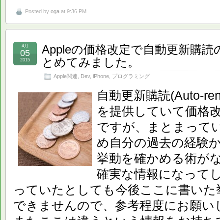
Posted by
oga
at 9:36 PM
Appleの価格改定で自動更新購
4月
05
とめてみました。
2015
Apple関連
,
Dev
,
iPhone
,
プログラミング
自動更新購読(Auto-renewa
を提供していて価格
ですが、まとまって
め自分の過去の経験
挙動を確かめる術が
確実な情報になって
っていたとしても今後ここに書いた
できませんので、参考程度にお願い