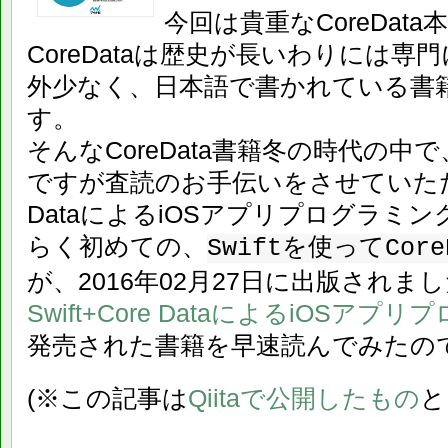
今回は貴重なCoreDat
CoreDataは歴史が長いわりには
外少なく、日本語で書かれている書
す。
そんなCoreData書籍冬の時代の
ですが査読のお手伝いをさせていただいた
DataによるiOSアプリプログラミ
らく初めての、
Swiftを使ってCor
が、2016年02月27日に出版されま
Swift+Core DataによるiOSアプ
発売された書籍を早速読んでみたの
(※この記事は
Qiitaで公開したもの
と