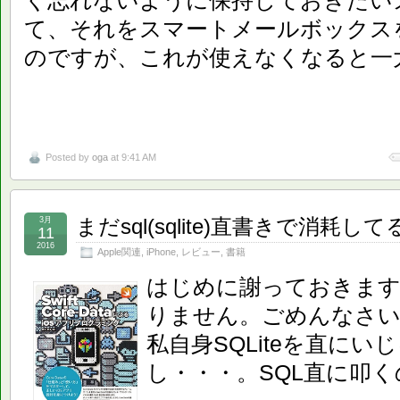
く忘れないように保持しておきたい
て、それをスマートメールボックス
のですが、これが使えなくなると一
Posted by
oga
at 9:41 AM
まだsql(sqlite)直書きで消耗し
3月
11
2016
Apple関連
,
iPhone
,
レビュー
,
書籍
はじめに謝っておきます
りません。ごめんなさ
私自身SQLiteを直に
し・・・。SQL直に叩