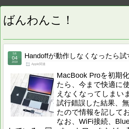
ばんわんこ！
Handoffが動作しなくなったら
5月
04
2019
Apple関連
MacBook Proを
たら、今まで快適に使っ
えなくなってしまい
試行錯誤した結果、
たので情報を記して
なお、WiFi接続、Bluet