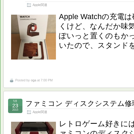
Apple関連
Apple Watchの
くけど、なんだか味
ぽいっと置くのもか
いたので、スタンド
Posted by
oga
at 7:00 PM
ファミコン ディスクシステム修
5月
23
2015
Apple関連
レトロゲーム好きに
ァミコンのディスク