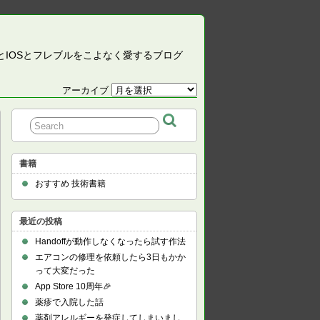
CとIOSとフレブルをこよなく愛するブログ
アーカイブ
ア
ー
カ
イ
ブ
書籍
おすすめ 技術書籍
最近の投稿
Handoffが動作しなくなったら試す作法
エアコンの修理を依頼したら3日もかか
って大変だった
App Store 10周年🎉
薬疹で入院した話
薬剤アレルギーを発症してしまいまし