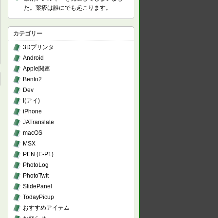
た。薬疹は誰にでも起こります。
カテゴリー
3Dプリンタ
Android
Apple関連
Bento2
Dev
i(アイ)
iPhone
JATranslate
macOS
MSX
PEN (E-P1)
PhotoLog
PhotoTwit
SlidePanel
TodayPicup
おすすめアイテム