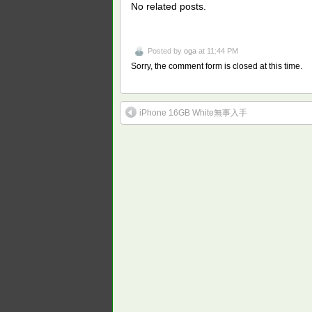
No related posts.
Posted by
oga
at 11:44 PM
Sorry, the comment form is closed at this time.
iPhone 16GB White無事入手