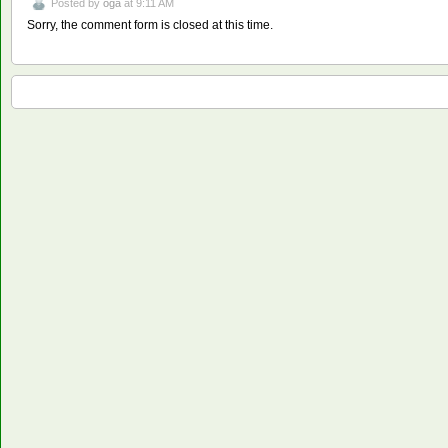
Posted by
oga
at 9:11 AM
Sorry, the comment form is closed at this time.