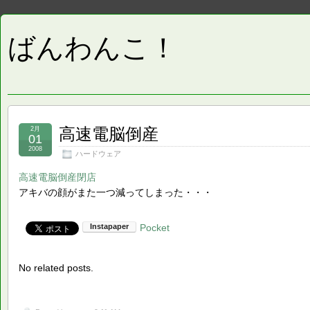
ばんわんこ！
高速電脳倒産
2月
01
2008
ハードウェア
高速電脳倒産閉店
アキバの顔がまた一つ減ってしまった・・・
Pocket
No related posts.