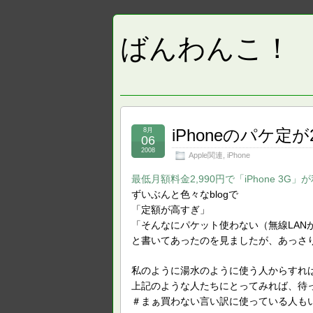
ばんわんこ！
iPhoneのパケ
8月
06
2008
Apple関連
,
iPhone
最低月額料金2,990円で「iPhone 3G
ずいぶんと色々なblogで
「定額が高すぎ」
「そんなにパケット使わない（無線LAN
と書いてあったのを見ましたが、あっさ
私のように湯水のように使う人からすれ
上記のような人たちにとってみれば、待
＃まぁ買わない言い訳に使っている人も