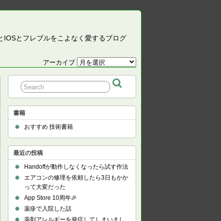
CとIOSとフレブルをこよなく愛するブログ
アーカイブ
ア
ー
カ
イ
ブ
書籍
おすすめ 技術書籍
最近の投稿
Handoffが動作しなくなったら試す作法
エアコンの修理を依頼したら3日もかか
って大変だった
App Store 10周年🎉
薬疹で入院した話
薬剤アレルギーを発症してしまいまし