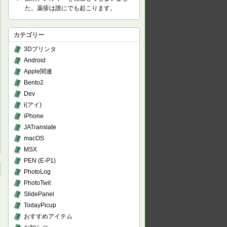
た。薬疹は誰にでも起こります。
カテゴリー
3Dプリンタ
Android
Apple関連
Bento2
Dev
i(アイ)
iPhone
JATranslate
macOS
MSX
PEN (E-P1)
PhotoLog
PhotoTwit
SlidePanel
TodayPicup
おすすめアイテム