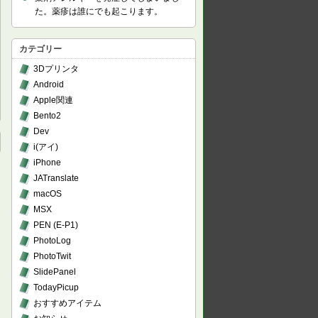
た。薬疹は誰にでも起こります。
カテゴリー
3Dプリンタ
Android
Apple関連
Bento2
Dev
i(アイ)
iPhone
JATranslate
macOS
MSX
PEN (E-P1)
PhotoLog
PhotoTwit
SlidePanel
TodayPicup
おすすめアイテム