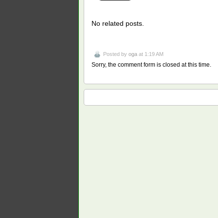
No related posts.
Posted by
oga
at 1:19 AM
Sorry, the comment form is closed at this time.