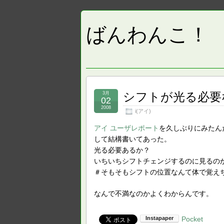
ばんわんこ！
シフトが光る必要
3月
02
2008
i(アイ)
アイ ユーザレポート
を久しぶりにみたん
して結構書いてあった。
光る必要あるか？
いちいちシフトチェンジするのに見るのか
＃そもそもシフトの位置なんて体で覚え
なんで不満なのかよくわからんです。
Pocket