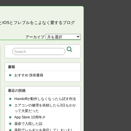
CとIOSとフレブルをこよなく愛するブログ
アーカイブ
ア
ー
カ
イ
ブ
書籍
おすすめ 技術書籍
最近の投稿
Handoffが動作しなくなったら試す作法
エアコンの修理を依頼したら3日もかか
って大変だった
App Store 10周年🎉
薬疹で入院した話
薬剤アレルギーを発症してしまいまし