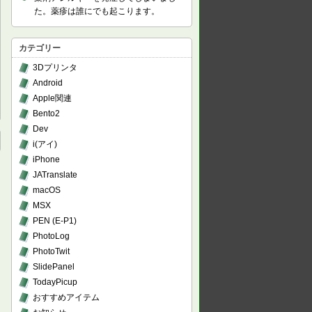
た。薬疹は誰にでも起こります。
カテゴリー
3Dプリンタ
Android
Apple関連
Bento2
Dev
i(アイ)
iPhone
JATranslate
macOS
MSX
PEN (E-P1)
PhotoLog
PhotoTwit
SlidePanel
TodayPicup
おすすめアイテム