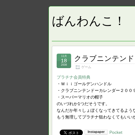
ばんわんこ！
クラブニンテンド
11月
18
2008
ゲーム
プラチナ会員特典
・Ｗｉｉゴールデンハンドル
・クラブニンテンドーカレンダー２００
・スーパーマリオの帽子
のいづれか1つだそうです。
なんだか年々しょぼくなってきてるよう
もう無理してプラチナ狙わなくてもいい
Pocket