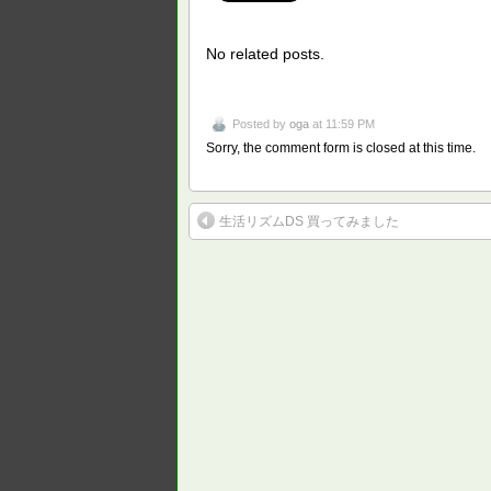
No related posts.
Posted by
oga
at 11:59 PM
Sorry, the comment form is closed at this time.
生活リズムDS 買ってみました