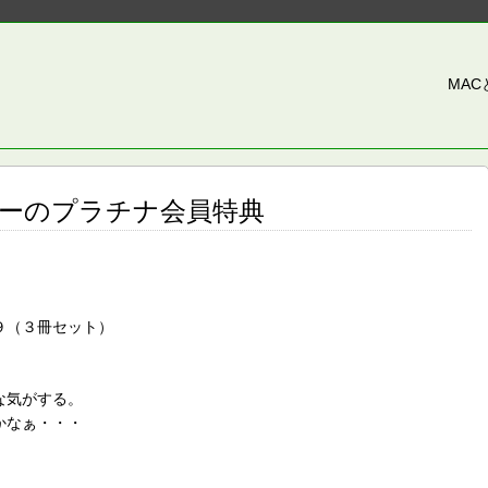
MA
ーのプラチナ会員特典
９（３冊セット）
な気がする。
かなぁ・・・