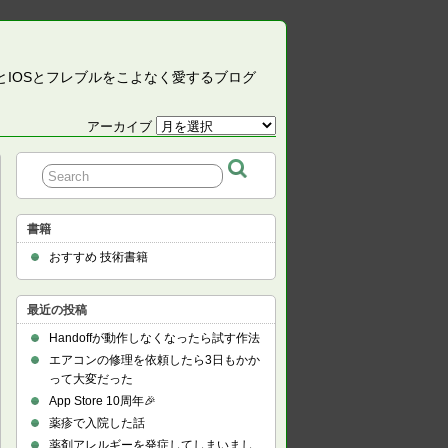
CとIOSとフレブルをこよなく愛するブログ
アーカイブ
ア
ー
カ
イ
ブ
書籍
おすすめ 技術書籍
最近の投稿
Handoffが動作しなくなったら試す作法
エアコンの修理を依頼したら3日もかか
って大変だった
App Store 10周年🎉
薬疹で入院した話
薬剤アレルギーを発症してしまいまし