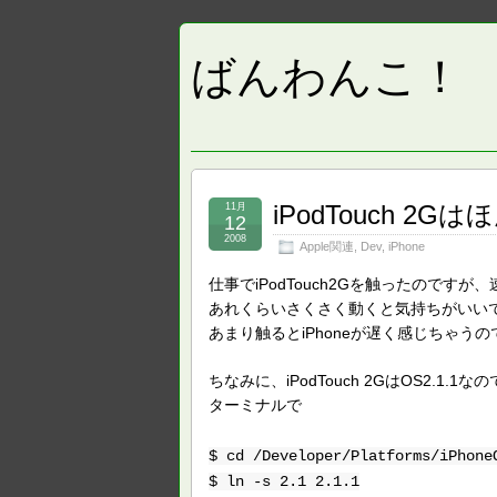
ばんわんこ！
iPodTouch 2
11月
12
2008
Apple関連
,
Dev
,
iPhone
仕事でiPodTouch2Gを触ったのですが
あれくらいさくさく動くと気持ちがいい
あまり触るとiPhoneが遅く感じちゃうの
ちなみに、iPodTouch 2GはOS2.
ターミナルで
$ cd /Developer/Platforms/iPhone
$ ln -s 2.1 2.1.1