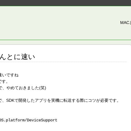
MA
Gはほんとに速い
、速いですね
です。
で、やめておきました(笑)
1.1なので、SDKで開発したアプリを実機に転送する際にコツが必要です。
OS.platform/DeviceSupport