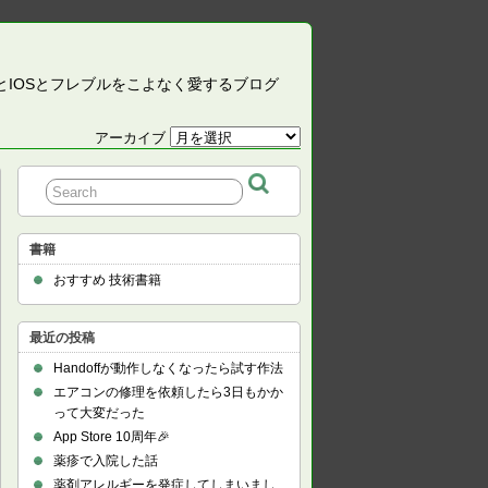
CとIOSとフレブルをこよなく愛するブログ
アーカイブ
ア
ー
カ
イ
ブ
書籍
おすすめ 技術書籍
最近の投稿
Handoffが動作しなくなったら試す作法
エアコンの修理を依頼したら3日もかか
って大変だった
App Store 10周年🎉
薬疹で入院した話
薬剤アレルギーを発症してしまいまし