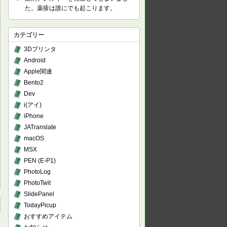
た。薬疹は誰にでも起こります。
カテゴリー
3Dプリンタ
Android
Apple関連
Bento2
Dev
i(アイ)
iPhone
JATranslate
macOS
MSX
PEN (E-P1)
PhotoLog
PhotoTwit
SlidePanel
TodayPicup
おすすめアイテム