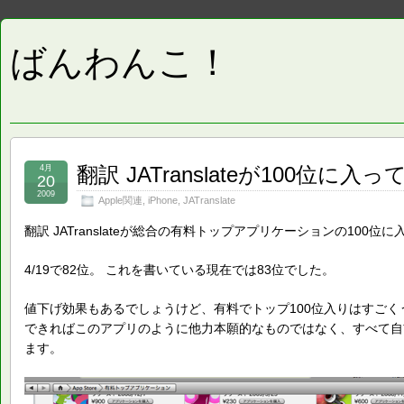
ばんわんこ！
翻訳 JATranslateが100位に入っ
4月
20
2009
Apple関連
,
iPhone
,
JATranslate
翻訳 JATranslateが総合の有料トップアプリケーションの100位
4/19で82位。 これを書いている現在では83位でした。
値下げ効果もあるでしょうけど、有料でトップ100位入りはすごく
できればこのアプリのように他力本願的なものではなく、すべて自
ます。