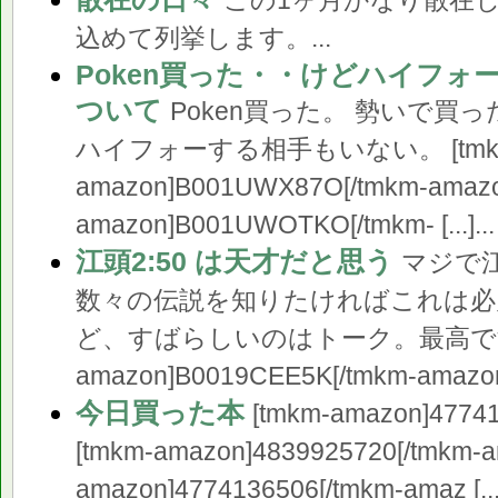
この1ヶ月かなり散在
込めて列挙します。...
Poken買った・・けどハイフォ
ついて
Poken買った。 勢いで買
ハイフォーする相手もいない。 [tmk
amazon]B001UWX87O[/tmkm-amazo
amazon]B001UWOTKO[/tmkm- [...]...
江頭2:50 は天才だと思う
マジで江
数々の伝説を知りたければこれは必
ど、すばらしいのはトーク。最高です。
amazon]B0019CEE5K[/tmkm-amazon
今日買った本
[tmkm-amazon]47741
[tmkm-amazon]4839925720[/tmkm-a
amazon]4774136506[/tmkm-amaz [...]