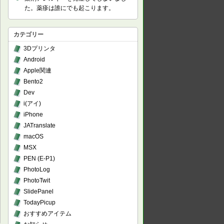
た。薬疹は誰にでも起こります。
カテゴリー
3Dプリンタ
Android
Apple関連
Bento2
Dev
i(アイ)
iPhone
JATranslate
macOS
MSX
PEN (E-P1)
PhotoLog
PhotoTwit
SlidePanel
TodayPicup
おすすめアイテム