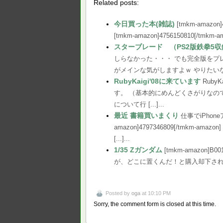
Related posts:
今日買った本(雑誌)
[tmkm-amazon]
[tmkm-amazon]4756150810[/tmkm-amaz
スターブレード （PS2版鉄拳5
しらなかった・・・ でも完全版をプ
がメインな気がしますよｗ やりたいなぁ [tmk
RubyKaigi'08に来ています
Rub
す。 （基本的にめんどくさがりなので・
について行 [...]...
最近 書籍買いまくり
仕事でiPho
amazon]4797346809[/tmkm
[...]...
1/35 Zガンダム
[tmkm-amazon
が、どこに置くんだ！と購入却下されま
Posted by
oga
at 10:10 PM
Sorry, the comment form is closed at this time.