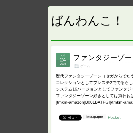
ばんわんこ！
ファンタジーゾー
7月
24
2008
ゲーム
歴代ファンタジーゾーン（セガからでた
コレクションとしてプレステ2ででるら
システム16バージョンとしてファンタジ
ファンタジーゾーン好きとしては買わね
[tmkm-amazon]B001BATFGI[/tmkm-ama
Pocket