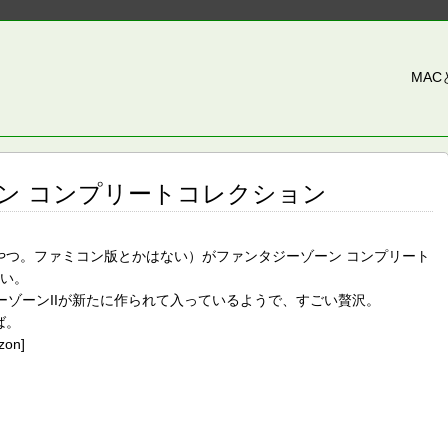
MA
ン コンプリートコレクション
やつ。ファミコン版とかはない）がファンタジーゾーン コンプリート
しい。
ーゾーンIIが新たに作られて入っているようで、すごい贅沢。
ば。
zon]