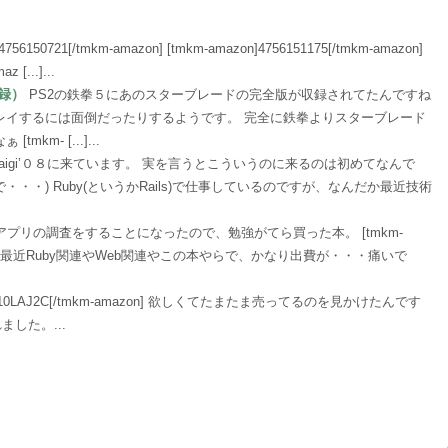
4756150721[/tmkm-amazon] [tmkm-amazon]4756151175[/tmkm-amazon]
 [...]...
収録）
PS2の鉄拳５にあのスターブレードの完全版が収録されてたんですね
レイするには面倒だったりするようです。 完全に鉄拳よりスターブレード
m- [...]...
yKaigi’０８に来ています。 実を言うとこういうのに来るのは初めてなんで
・・) Ruby(というかRails)で仕事しているのですが、なんだか最近技術
neアプリの調査をすることになったので、勉強がてら買った本。 [tmkm-
-amazon] 最近Ruby関連やWeb関連やこの本やらで、かなり出費が・・・痛いで
]B0010LAJ2C[/tmkm-amazon] 欲しくてたまたま売ってるのを見かけたんです
した。...