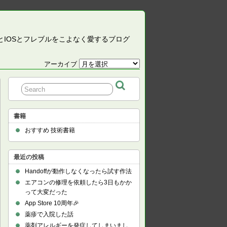
CとIOSとフレブルをこよなく愛するブログ
アーカイブ
ア
ー
カ
イ
ブ
書籍
おすすめ 技術書籍
最近の投稿
Handoffが動作しなくなったら試す作法
エアコンの修理を依頼したら3日もかか
って大変だった
App Store 10周年🎉
薬疹で入院した話
薬剤アレルギーを発症してしまいまし