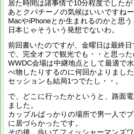
居た時間は諸事情で10分程度でした
あとクパチーノの気候はいいですね
MacやiPhoneとか生まれるのかと思
日本じゃそういう発想でないわ。
前回書いたのですが、金曜日は最終日
で、完全オフで観光でも・・と思った
WWDC会場は中継地点として最適で
べ物したりするのに何回かよりまし
セッションも結局1つでたし・・。
で、どこに行ったかというと、路面電
ました。
カップルばっかりの場所で男一人でブ
に居づらかったです。
その後、歩いてフィッシャーマンズワ