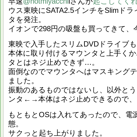
早速
@hotmiyacchi
iさんが
起こしてく
ウス東映にSATA2.5インチをSlim
タを発注。
イオンで298円の吸盤も買ってきて、
東映で入手したスリムDVDドライブも
本体に取り付けるマウンタと上手くか
タとはネジ止めできず…。
面倒なのでマウンタへはマスキング
ました。
振動のあるものではないし、以外とう
ンタ←→本体はネジ止めできるので、
もともとOSは入れてあったので、電
態。
サクっと起ち上がりました。