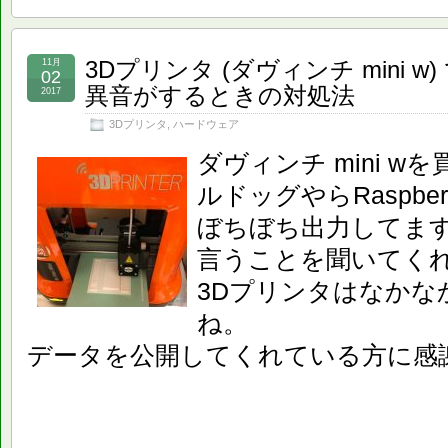
3Dプリンタ (ダヴィンチ mini
11月
02
異音がするときの対処法
2017
3Dプリンタ
,
ハードウェア
ダヴィンチ mini 
ルドッグやらRaspbe
ぼちぼち出力してま
言うことを聞いてく
3Dプリンタはなかな
ね。
データを公開してくれている方に感