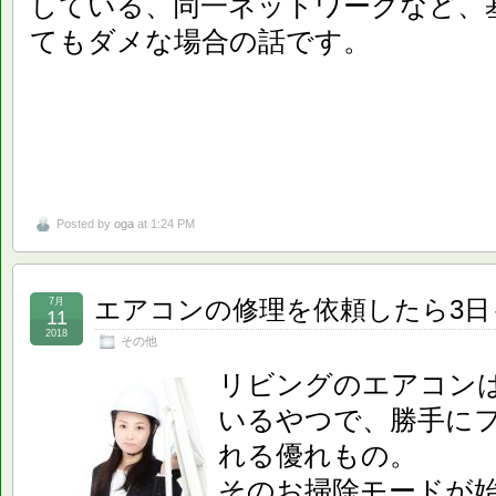
している、同一ネットワークなど、
てもダメな場合の話です。
Posted by
oga
at 1:24 PM
エアコンの修理を依頼したら3
7月
11
2018
その他
リビングのエアコン
いるやつで、勝手に
れる優れもの。
そのお掃除モードが